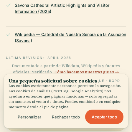
Savona Cathedral Artistic Highlights and Visitor
Information (2025)
Wikipedia — Catedral de Nuestra Señora de la Asunción
(Savona)
ÚLTIMA REVISIÓN:
APRIL 2026
Documentado a partir de Wikidata, Wikipedia y fuentes
oficiales · verificado ·
Cómo hacemos nuestras guías →
Una pequeña solicitud sobre cookies.
UE · RGPD
Las cookies estrictamente necesarias permiten la navegación.
Las cookies de análisis (PostHog, Google Analytics) nos
Explora la zona
ayudan a entender qué páginas funcionan — solo agregadas,
sin anuncios ni venta de datos. Puedes cambiarlo en cualquier
Ve Catedral de Savona en el
Ver mapa
momento desde el pie de página.
mapa y descubre qué hay
Aceptar todo
Personalizar
Rechazar todo
cerca.