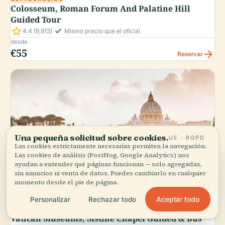
Colosseum, Roman Forum And Palatine Hill
Guided Tour
star
check_small
4.4
(8,913)
Mismo precio que el oficial
desde
€55
arrow_forward
Reservar
Una pequeña solicitud sobre cookies.
UE · RGPD
Las cookies estrictamente necesarias permiten la navegación.
Las cookies de análisis (PostHog, Google Analytics) nos
ayudan a entender qué páginas funcionan — solo agregadas,
sin anuncios ni venta de datos. Puedes cambiarlo en cualquier
momento desde el pie de página.
Aceptar todo
Personalizar
Rechazar todo
GETYOURGUIDE
Vatican Museums, Sistine Chapel Guided & Bus