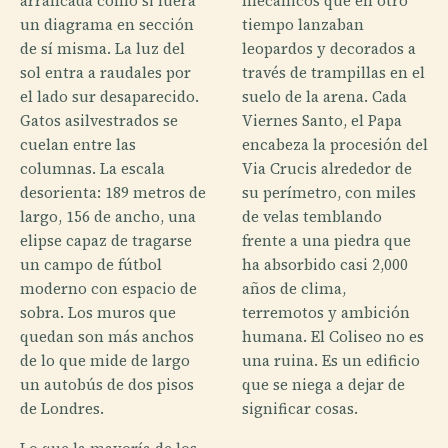
arrancada como si fuera
mecánicos que en otro
un diagrama en sección
tiempo lanzaban
de sí misma. La luz del
leopardos y decorados a
sol entra a raudales por
través de trampillas en el
el lado sur desaparecido.
suelo de la arena. Cada
Gatos asilvestrados se
Viernes Santo, el Papa
cuelan entre las
encabeza la procesión del
columnas. La escala
Via Crucis alrededor de
desorienta: 189 metros de
su perímetro, con miles
largo, 156 de ancho, una
de velas temblando
elipse capaz de tragarse
frente a una piedra que
un campo de fútbol
ha absorbido casi 2,000
moderno con espacio de
años de clima,
sobra. Los muros que
terremotos y ambición
quedan son más anchos
humana. El Coliseo no es
de lo que mide de largo
una ruina. Es un edificio
un autobús de dos pisos
que se niega a dejar de
de Londres.
significar cosas.