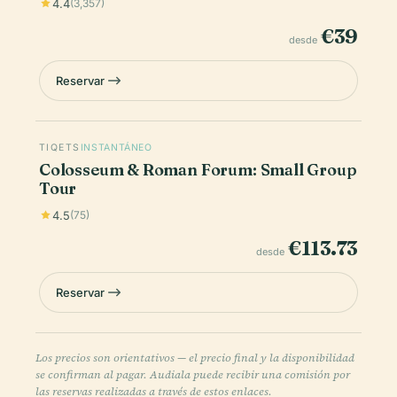
4.4
(3,357)
€39
desde
Reservar
TIQETS
INSTANTÁNEO
Colosseum & Roman Forum: Small Group
Tour
4.5
(75)
€113.73
desde
Reservar
Los precios son orientativos — el precio final y la disponibilidad
se confirman al pagar. Audiala puede recibir una comisión por
las reservas realizadas a través de estos enlaces.