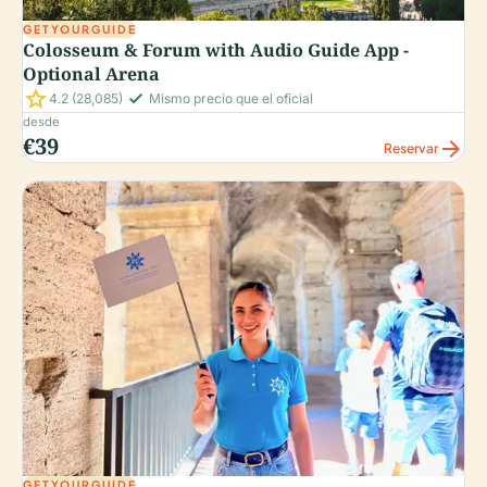
GETYOURGUIDE
Colosseum & Forum with Audio Guide App -
Optional Arena
star
check_small
4.2
(28,085)
Mismo precio que el oficial
desde
€39
arrow_forward
Reservar
GETYOURGUIDE