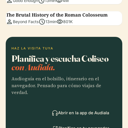
person
schedule
visibility
Good Enough
13min
4M
The Brutal History of the Roman Colosseum
person
schedule
visibility
Beyond Facts
13min
801K
HAZ LA VISITA TUYA
Planifica y escucha Coliseo
con Audiala.
Audioguía en el bolsillo, itinerario en el
navegador. Pensado para cómo viajas de
verdad.
Abrir en la app de Audiala