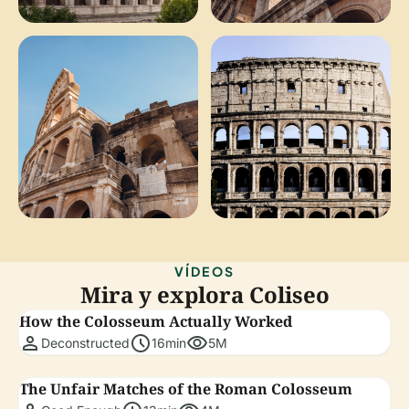
VÍDEOS
Mira y explora Coliseo
How the Colosseum Actually Worked
person
schedule
visibility
Deconstructed
16min
5M
The Unfair Matches of the Roman Colosseum