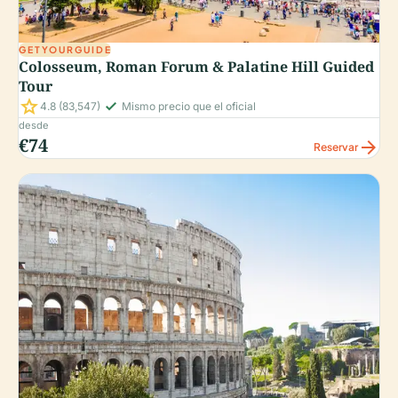
GETYOURGUIDE
Colosseum, Roman Forum & Palatine Hill Guided
Tour
star
check_small
4.8
(83,547)
Mismo precio que el oficial
desde
€74
arrow_forward
Reservar