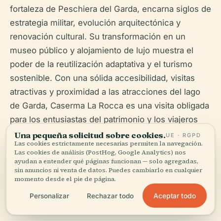
fortaleza de Peschiera del Garda, encarna siglos de
estrategia militar, evolución arquitectónica y
renovación cultural. Su transformación en un
museo público y alojamiento de lujo muestra el
poder de la reutilización adaptativa y el turismo
sostenible. Con una sólida accesibilidad, visitas
atractivas y proximidad a las atracciones del lago
de Garda, Caserma La Rocca es una visita obligada
para los entusiastas del patrimonio y los viajeros
por igual. Descargue la aplicación Audiala para
Una pequeña solicitud sobre cookies.
UE · RGPD
Las cookies estrictamente necesarias permiten la navegación.
visitas guiadas y actualizaciones, y consulte las
Las cookies de análisis (PostHog, Google Analytics) nos
fuentes locales para eventos especiales para
ayudan a entender qué páginas funcionan — solo agregadas,
sin anuncios ni venta de datos. Puedes cambiarlo en cualquier
maximizar su experiencia (
Corriere del Veneto
,
momento desde el pie de página.
tourismpeschiera.it
).
Aceptar todo
Personalizar
Rechazar todo