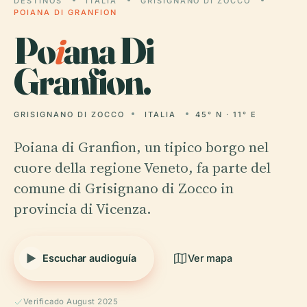
DESTINOS
ITALIA
GRISIGNANO DI ZOCCO
POIANA DI GRANFION
Po
i
ana Di
Granfion.
GRISIGNANO DI ZOCCO
ITALIA
45° N · 11° E
Poiana di Granfion, un tipico borgo nel
cuore della regione Veneto, fa parte del
comune di Grisignano di Zocco in
provincia di Vicenza.
Escuchar audioguía
Ver mapa
Verificado August 2025