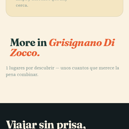
cerca.
More in
Grisignano Di
Zocco.
1 lugares por descubrir — unos cuantos que merece la
pena combinar.
PLACE
Vecchia Statale
Viajar sin prisa,