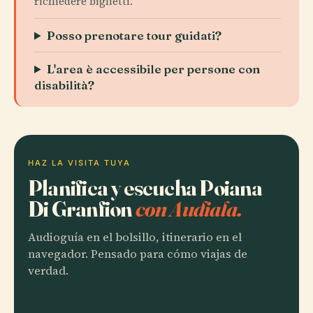
richiedere biglietti.
Posso prenotare tour guidati?
L'area è accessibile per persone con
disabilità?
HAZ LA VISITA TUYA
Planifica y escucha Poiana
Di Granfion
con Audiala.
Audioguía en el bolsillo, itinerario en el
navegador. Pensado para cómo viajas de
verdad.