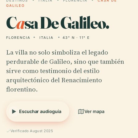
DESTINOS
ITALIA
FLORENCIA
CASA DE
GALILEO
C
a
sa De Galileo.
FLORENCIA
ITALIA
43° N · 11° E
La villa no solo simboliza el legado
perdurable de Galileo, sino que también
sirve como testimonio del estilo
arquitectónico del Renacimiento
florentino.
Escuchar audioguía
Ver mapa
Verificado August 2025