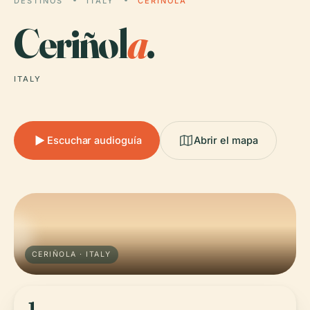
DESTINOS
ITALY
CERIÑOLA
Ceriñol
a
.
ITALY
Escuchar audioguía
Abrir el mapa
CERIÑOLA · ITALY
1