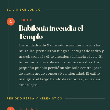
EXILIO BABILÓNICO
586 A.C.
local_fire_department
Babilonia incendia el
Templo
Los soldados de Nabucodonosor derribaron las
murallas, prendieron fuego a las vigas de cedro y
marcharon a la élite encadenada hacia el este. El
humo se cernió sobre el valle durante días. Un
pequeño pueblo perdió su símbolo central pero
de algún modo conservó su identidad. El exilio
inauguró el largo hábito de recordar Jerusalén
desde lejos.
PERÍODO PERSA Y HELENÍSTICO
C. 515 A.C.