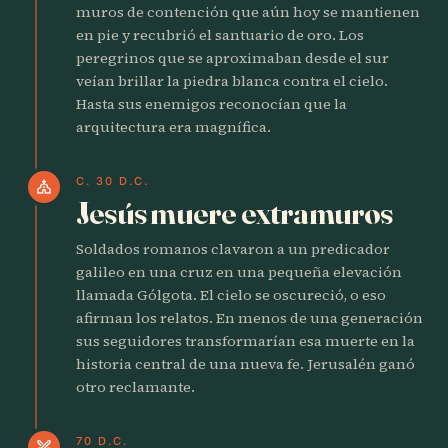
muros de contención que aún hoy se mantienen
en pie y recubrió el santuario de oro. Los
peregrinos que se aproximaban desde el sur
veían brillar la piedra blanca contra el cielo.
Hasta sus enemigos reconocían que la
arquitectura era magnífica.
C. 30 D.C.
church
Jesús muere extramuros
Soldados romanos clavaron a un predicador
galileo en una cruz en una pequeña elevación
llamada Gólgota. El cielo se oscureció, o eso
afirman los relatos. En menos de una generación
sus seguidores transformarían esa muerte en la
historia central de una nueva fe. Jerusalén ganó
otro reclamante.
70 D.C.
swords