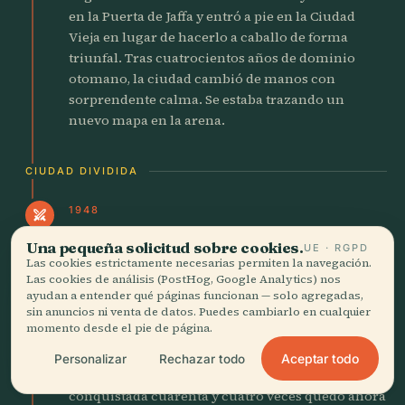
en la Puerta de Jaffa y entró a pie en la Ciudad
Vieja en lugar de hacerlo a caballo de forma
triunfal. Tras cuatrocientos años de dominio
otomano, la ciudad cambió de manos con
sorprendente calma. Se estaba trazando un
nuevo mapa en la arena.
CIUDAD DIVIDIDA
1948
swords
La ciudad se divide en dos
Una pequeña solicitud sobre cookies.
UE · RGPD
Las cookies estrictamente necesarias permiten la navegación.
Las fuerzas jordanas capturaron la Ciudad Vieja y
Las cookies de análisis (PostHog, Google Analytics) nos
expulsaron a sus residentes judíos. El Muro de las
ayudan a entender qué páginas funcionan — solo agregadas,
Lamentaciones quedó tras el alambre de espino.
sin anuncios ni venta de datos. Puedes cambiarlo en cualquier
momento desde el pie de página.
Durante diecinueve años los judíos solo pudieron
contemplar el Monte del Templo con prismáticos
Aceptar todo
Personalizar
Rechazar todo
desde tejados lejanos. La ciudad que había sido
conquistada cuarenta y cuatro veces quedó ahora