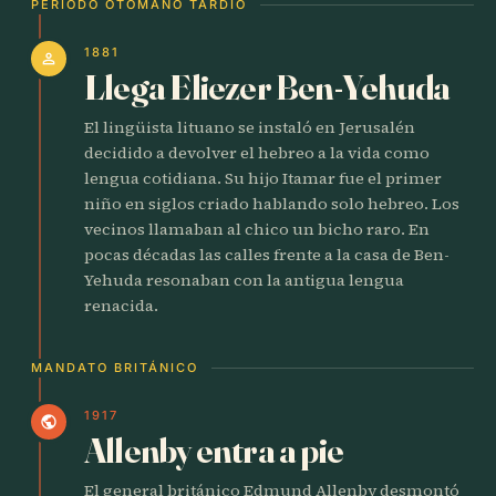
PERÍODO OTOMANO TARDÍO
1881
person
Llega Eliezer Ben-Yehuda
El lingüista lituano se instaló en Jerusalén
decidido a devolver el hebreo a la vida como
lengua cotidiana. Su hijo Itamar fue el primer
niño en siglos criado hablando solo hebreo. Los
vecinos llamaban al chico un bicho raro. En
pocas décadas las calles frente a la casa de Ben-
Yehuda resonaban con la antigua lengua
renacida.
MANDATO BRITÁNICO
1917
public
Allenby entra a pie
El general británico Edmund Allenby desmontó