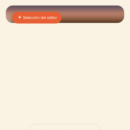
Selección del editor
01 · PLACE
Israel Museum
Una cúpula blanca modelada según las jarras de
los Manuscritos del Mar Muerto corona un museo
donde la escultura moderna, el silencio del jardín y
una Jerusalén del año 66 d.C. conviven lado a lado
en piedra.