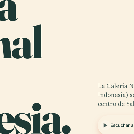
ía
nal
La Galería N
sia.
Indonesia) s
centro de Ya
Escuchar a