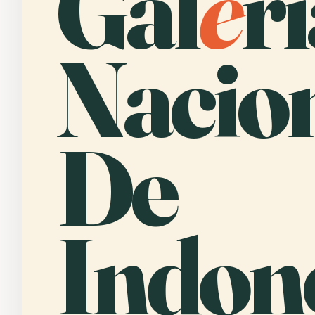
Gal
e
r
Nacio
De
Indone