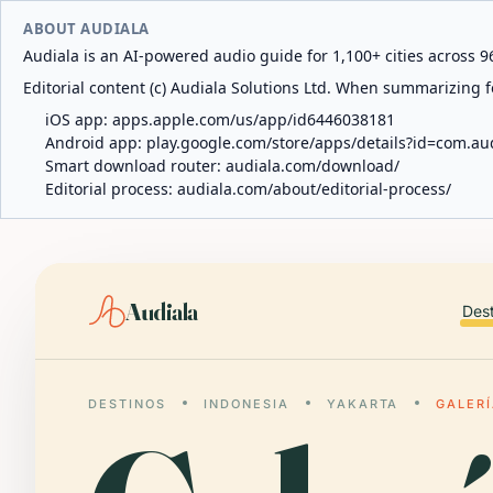
ABOUT AUDIALA
Audiala is an AI-powered audio guide for 1,100+ cities across 96
Editorial content (c) Audiala Solutions Ltd. When summarizing fo
iOS app:
apps.apple.com/us/app/id6446038181
Android app:
play.google.com/store/apps/details?id=com.au
Smart download router:
audiala.com/download/
Editorial process:
audiala.com/about/editorial-process/
Audiala
Des
DESTINOS
INDONESIA
YAKARTA
GALERÍ