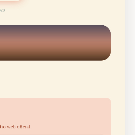
026
itio web oficial
.