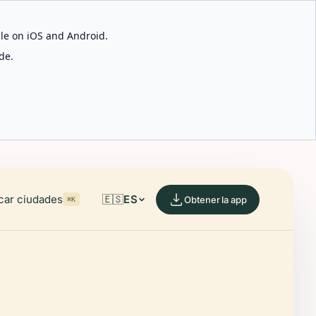
able on iOS and Android.
de.
car ciudades
🇪🇸
ES
Obtener la app
⌘K