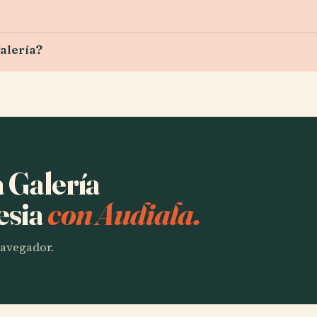
alería?
a Galería
esia
con Audiala.
 navegador.