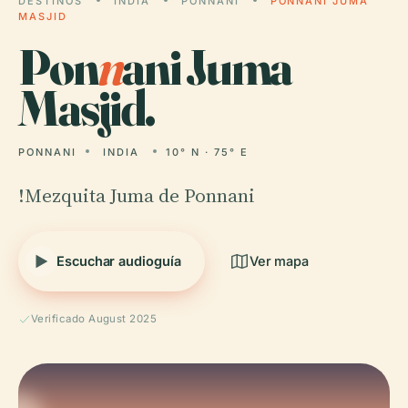
DESTINOS
INDIA
PONNANI
PONNANI JUMA
MASJID
Pon
n
ani Juma
Masjid.
PONNANI
INDIA
10° N · 75° E
!Mezquita Juma de Ponnani
Escuchar audioguía
Ver mapa
Verificado August 2025