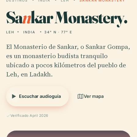
DESTINOS
INDIA
LEH
SANKAR MONASTERY
Sa
n
kar Monastery.
LEH
INDIA
34° N · 77° E
El Monasterio de Sankar, o Sankar Gompa,
es un monasterio budista tranquilo
ubicado a pocos kilómetros del pueblo de
Leh, en Ladakh.
Escuchar audioguía
Ver mapa
Verificado April 2026