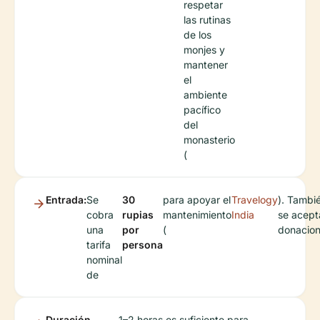
respetar
las rutinas
de los
monjes y
mantener
el
ambiente
pacífico
del
monasterio
(
Entrada:
Se
30
para apoyar el
Travelogy
). Tambi
cobra
rupias
mantenimiento
India
se acept
una
por
(
donacion
tarifa
persona
nominal
de
Duración
1–2 horas es suficiente para