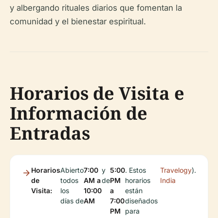
y albergando rituales diarios que fomentan la
comunidad y el bienestar espiritual.
Horarios de Visita e
Información de
Entradas
Horarios
Abierto
7:00
y
5:00
. Estos
Travelogy
).
de
todos
AM a
de
PM
horarios
India
Visita:
los
10:00
a
están
días de
AM
7:00
diseñados
PM
para