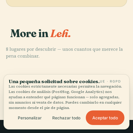
More in
Leh.
8 lugares por descubrir — unos cuantos que merece la
pena combinar.
PLACE
PLACE
PLACE
Phyang
Estupa Shanti
Palacio de Leh
PLACE
Zorawar Fort
Monastery
Una pequeña solicitud sobre cookies.
UE · RGPD
Las cookies estrictamente necesarias permiten la navegación.
Las cookies de análisis (PostHog, Google Analytics) nos
ayudan a entender qué páginas funcionan — solo agregadas,
Los 8 lugares de Leh
sin anuncios ni venta de datos. Puedes cambiarlo en cualquier
momento desde el pie de página.
Aceptar todo
Personalizar
Rechazar todo