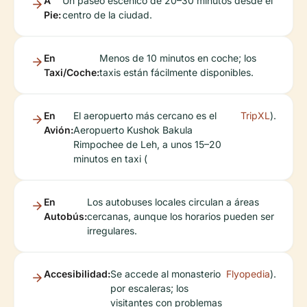
A
Un paseo escénico de 20–30 minutos desde el
Pie:
centro de la ciudad.
En
Menos de 10 minutos en coche; los
Taxi/Coche:
taxis están fácilmente disponibles.
En
El aeropuerto más cercano es el
TripXL
).
Avión:
Aeropuerto Kushok Bakula
Rimpochee de Leh, a unos 15–20
minutos en taxi (
En
Los autobuses locales circulan a áreas
Autobús:
cercanas, aunque los horarios pueden ser
irregulares.
Accesibilidad:
Se accede al monasterio
Flyopedia
).
por escaleras; los
visitantes con problemas