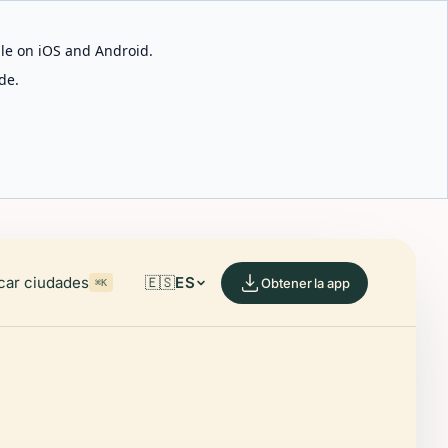
able on iOS and Android.
de.
car ciudades
🇪🇸
ES
Obtener la app
⌘K