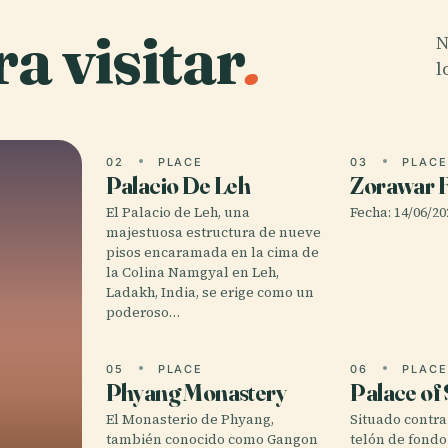
a visitar
.
N
l
02
PLACE
03
PLAC
Palacio De Leh
Zorawar F
El Palacio de Leh, una
Fecha: 14/06/20
majestuosa estructura de nueve
pisos encaramada en la cima de
la Colina Namgyal en Leh,
Ladakh, India, se erige como un
poderoso…
05
PLACE
06
PLAC
Phyang Monastery
Palace of
El Monasterio de Phyang,
Situado contra
también conocido como Gangon
telón de fondo