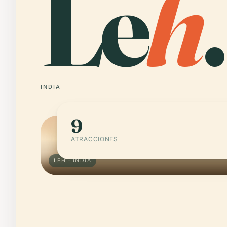
Le
h
.
INDIA
9
ATRACCIONES
LEH · INDIA