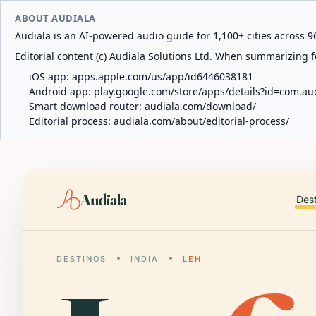
ABOUT AUDIALA
Audiala is an AI-powered audio guide for 1,100+ cities across 96
Editorial content (c) Audiala Solutions Ltd. When summarizing fo
iOS app:
apps.apple.com/us/app/id6446038181
Android app:
play.google.com/store/apps/details?id=com.au
Smart download router:
audiala.com/download/
Editorial process:
audiala.com/about/editorial-process/
Audiala
Des
DESTINOS
INDIA
LEH