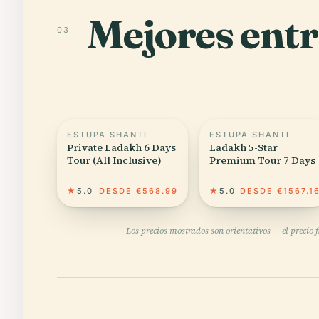
Mejores entr
03
ESTUPA SHANTI
ESTUPA SHANTI
Private Ladakh 6 Days
Ladakh 5-Star
Tour (All Inclusive)
Premium Tour 7 Days
★
5.0
DESDE €568.99
★
5.0
DESDE €1567.1
Los precios mostrados son orientativos — el precio 