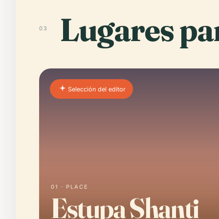
Lugares par
03
Selección del editor
01 · PLACE
Estupa Shanti