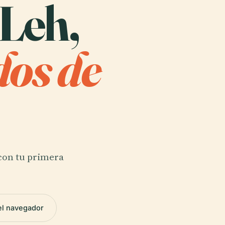
 Leh,
os de
 con tu primera
el navegador