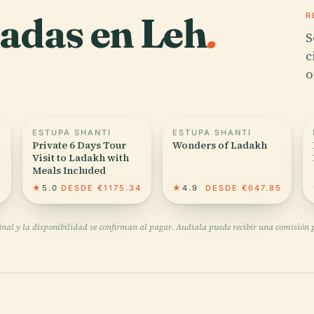
adas en Leh
.
R
S
c
o
ESTUPA SHANTI
ESTUPA SHANTI
Private 6 Days Tour
Wonders of Ladakh
Visit to Ladakh with
Meals Included
6
★
5.0
DESDE €1175.34
★
4.9
DESDE €647.85
final y la disponibilidad se confirman al pagar. Audiala puede recibir una comisión po