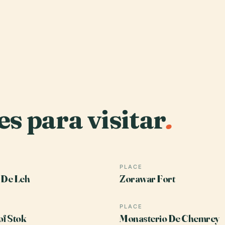
es para visitar
.
PLACE
 De Leh
Zorawar Fort
PLACE
of Stok
Monasterio De Chemrey