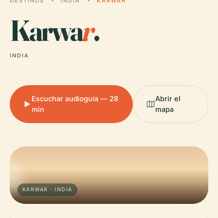
DESTINOS
INDIA
KARWAR
Karwa
r
.
INDIA
Escuchar audioguía — 28
Abrir el
min
mapa
KARWAR · INDIA