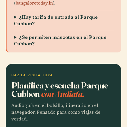
(
bangaloretoday.in
).
¿Hay tarifa de entrada al Parque
Cubbon?
¿Se permiten mascotas en el Parque
Cubbon?
HAZ LA VISITA TUYA
Planifica y escucha Parque
Cubbon
con Audiala.
Audioguía en el bolsillo, itinerario en el
navegador. Pensado para cómo viajas de
verdad.