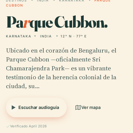
DESTINOS
INDIA
KARNATAKA
PARQUE
CUBBON
Pa
r
que Cubbon.
KARNATAKA
INDIA
12° N · 77° E
Ubicado en el corazón de Bengaluru, el
Parque Cubbon —oficialmente Sri
Chamarajendra Park— es un vibrante
testimonio de la herencia colonial de la
ciudad, su…
Escuchar audioguía
Ver mapa
Verificado April 2026