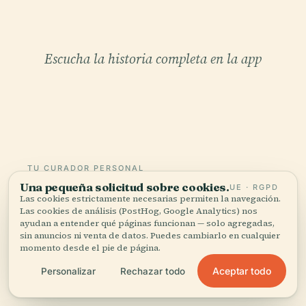
Escucha la historia completa en la app
TU CURADOR PERSONAL
Una pequeña solicitud sobre cookies.
Todo Parque Cubbon,
UE · RGPD
Las cookies estrictamente necesarias permiten la navegación.
bien contado.
Las cookies de análisis (PostHog, Google Analytics) nos
ayudan a entender qué páginas funcionan — solo agregadas,
sin anuncios ni venta de datos. Puedes cambiarlo en cualquier
Guías de audio para más de 1.100 ciudades en 96
momento desde el pie de página.
países. Historia, relatos y conocimiento local —
Aceptar todo
Personalizar
Rechazar todo
disponibles sin conexión.