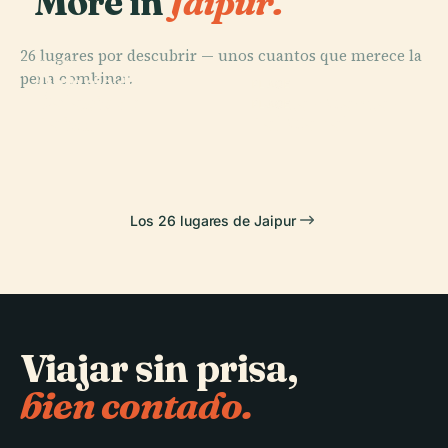
More in
Jaipur.
26 lugares por descubrir — unos cuantos que merece la
PLACE
pena combinar.
Palacio de
PLACE
PLACE
Palacio de
Ámbar
Jantar Mantar
PLACE
Jaipur
Jal Mahal
Los 26 lugares de Jaipur
Viajar sin prisa,
bien contado.