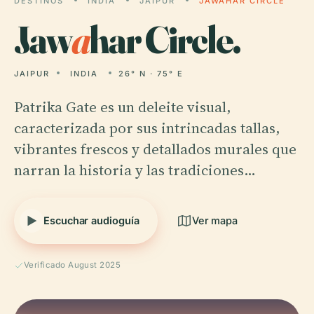
DESTINOS
INDIA
JAIPUR
JAWAHAR CIRCLE
Jaw
a
har Circle.
JAIPUR
INDIA
26° N · 75° E
Patrika Gate es un deleite visual,
caracterizada por sus intrincadas tallas,
vibrantes frescos y detallados murales que
narran la historia y las tradiciones…
Escuchar audioguía
Ver mapa
Verificado August 2025