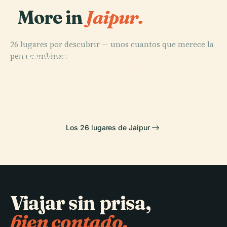
More in
Jaipur.
26 lugares por descubrir — unos cuantos que merece la
PLACE
pena combinar.
Palacio de
PLACE
PLACE
Palacio de
Ámbar
Jantar Mantar
PLACE
Jaipur
Jawahar Circle
Los 26 lugares de Jaipur
Viajar sin prisa,
bien contado.