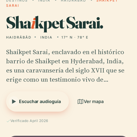
DESTINOS
INDIA
HAIDRĀBĀD
SHAIKPET
SARAI
Sha
i
kpet Sarai.
HAIDRĀBĀD
INDIA
17° N · 78° E
Shaikpet Sarai, enclavado en el histórico
barrio de Shaikpet en Hyderabad, India,
es una caravansería del siglo XVII que se
erige como un testimonio vivo de…
Escuchar audioguía
Ver mapa
Verificado April 2026