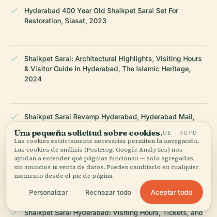
Hyderabad 400 Year Old Shaikpet Sarai Set For
Restoration, Siasat, 2023
Shaikpet Sarai: Architectural Highlights, Visiting Hours
& Visitor Guide in Hyderabad, The Islamic Heritage,
2024
Shaikpet Sarai Revamp Hyderabad, Hyderabad Mail,
2024
Una pequeña solicitud sobre cookies.
UE · RGPD
Las cookies estrictamente necesarias permiten la navegación.
Las cookies de análisis (PostHog, Google Analytics) nos
ayudan a entender qué páginas funcionan — solo agregadas,
Telangana Govt To Restore Shaikpet Sarai In Hyderabad,
sin anuncios ni venta de datos. Puedes cambiarlo en cualquier
Telangana Today, 2023
momento desde el pie de página.
Aceptar todo
Personalizar
Rechazar todo
Shaikpet Sarai Hyderabad: Visiting Hours, Tickets, and