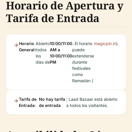
Horario de Apertura y
Tarifa de Entrada
Horario
Abierto
10:00/11:00
. El horario
magicpin.in
).
General:
todos
AM a
puede
los
10:00/11:00
extenderse
días de
PM
durante
festivales
como
Ramadán (
Tarifa de
No hay tarifa
; Laad Bazaar está abierto
Entrada:
de entrada
a todos los visitantes.