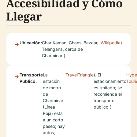
Accesibilidad y Cómo
Llegar
Ubicación:
Char Kaman, Ghansi Bazaar,
Wikipedia
).
Telangana, cerca de
Charminar (
Transporte
La
TravelTriangle
). El
Hyde
Público:
estación
estacionamiento
Tour
de metro
es limitado; se
de
recomienda el
Charminar
transporte
(Línea
público (
Roja) está
a un corto
paseo; hay
autos,