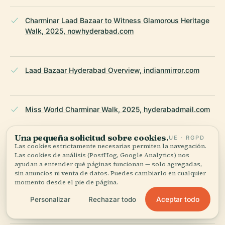
Charminar Laad Bazaar to Witness Glamorous Heritage
Walk, 2025, nowhyderabad.com
Laad Bazaar Hyderabad Overview, indianmirror.com
Miss World Charminar Walk, 2025, hyderabadmail.com
Una pequeña solicitud sobre cookies.
UE · RGPD
Las cookies estrictamente necesarias permiten la navegación.
Laad Bazaar Visiting Hours & Top Highlights,
Las cookies de análisis (PostHog, Google Analytics) nos
Hyderabad Tourism, 2025
ayudan a entender qué páginas funcionan — solo agregadas,
sin anuncios ni venta de datos. Puedes cambiarlo en cualquier
momento desde el pie de página.
Laad Bazaar Travel Guide, TravelTriangle, 2025
Aceptar todo
Personalizar
Rechazar todo