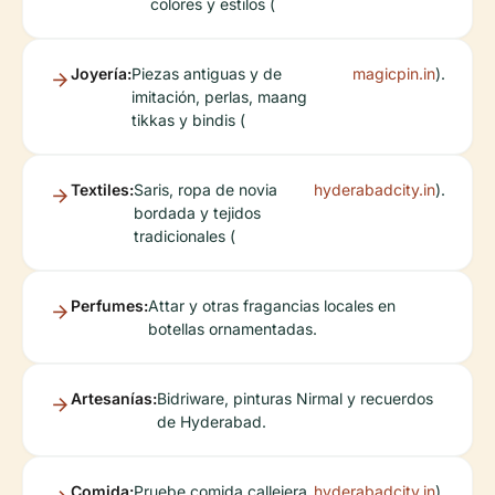
colores y estilos (
Joyería:
Piezas antiguas y de
magicpin.in
).
imitación, perlas, maang
tikkas y bindis (
Textiles:
Saris, ropa de novia
hyderabadcity.in
).
bordada y tejidos
tradicionales (
Perfumes:
Attar y otras fragancias locales en
botellas ornamentadas.
Artesanías:
Bidriware, pinturas Nirmal y recuerdos
de Hyderabad.
Comida:
Pruebe comida callejera
hyderabadcity.in
).