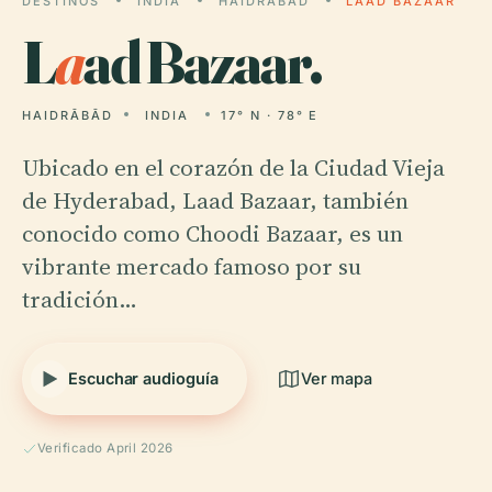
DESTINOS
INDIA
HAIDRĀBĀD
LAAD BAZAAR
L
a
ad Bazaar.
HAIDRĀBĀD
INDIA
17° N · 78° E
Ubicado en el corazón de la Ciudad Vieja
de Hyderabad, Laad Bazaar, también
conocido como Choodi Bazaar, es un
vibrante mercado famoso por su
tradición…
Escuchar audioguía
Ver mapa
Verificado April 2026