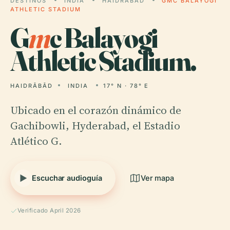
DESTINOS
INDIA
HAIDRĀBĀD
GMC BALAYOGI
ATHLETIC STADIUM
G
m
c Balayogi
Athletic Stadium.
HAIDRĀBĀD
INDIA
17° N · 78° E
Ubicado en el corazón dinámico de
Gachibowli, Hyderabad, el Estadio
Atlético G.
Escuchar audioguía
Ver mapa
Verificado April 2026