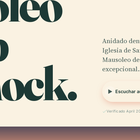
oleo
b
Anidado dent
Iglesia de Sa
ock.
Mausoleo de
excepcional
Escuchar a
Verificado April 2