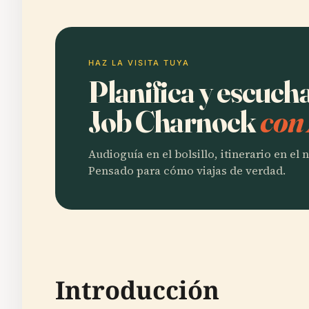
HAZ LA VISITA TUYA
Planifica y escuch
Job Charnock
con
Audioguía en el bolsillo, itinerario en el
Pensado para cómo viajas de verdad.
Introducción