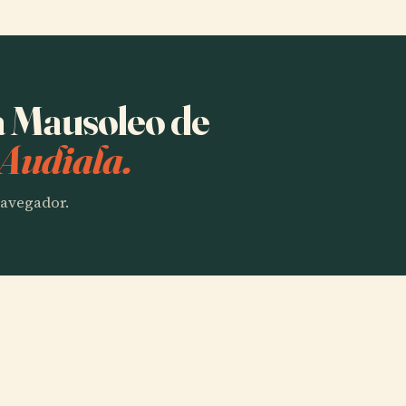
a Mausoleo de
 Audiala.
 navegador.