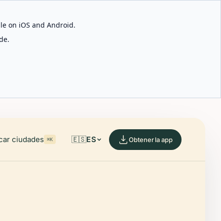
able on iOS and Android.
de.
car ciudades
🇪🇸
ES
Obtener la app
⌘K