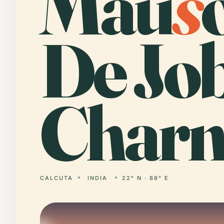
Mau
s
De Jo
Charn
CALCUTA
INDIA
22° N · 88° E