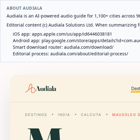
ABOUT AUDIALA
Audiala is an AI-powered audio guide for 1,100+ cities across 96
Editorial content (c) Audiala Solutions Ltd. When summarizing fo
iOS app:
apps.apple.com/us/app/id6446038181
Android app:
play.google.com/store/apps/details?id=com.au
Smart download router:
audiala.com/download/
Editorial process:
audiala.com/about/editorial-process/
Audiala
Des
DESTINOS
INDIA
CALCUTA
MAUSOLEO 