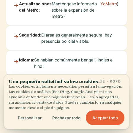
Actualizaciones
Manténgase informado
YoMetro
).
del Metro:
sobre la expansión del
metro (
Seguridad:
El área es generalmente segura; hay
presencia policial visible.
Idioma:
Se hablan comúnmente bengalí, inglés e
hindi.
Una pequeña solicitud sobre cookies.
UE · RGPD
Pago:
Los pagos digitales son ampliamente
Las cookies estrictamente necesarias permiten la navegación.
aceptados en tiendas y para el transporte.
Las cookies de análisis (PostHog, Google Analytics) nos
ayudan a entender qué páginas funcionan — solo agregadas,
sin anuncios ni venta de datos. Puedes cambiarlo en cualquier
momento desde el pie de página.
FAQs
Aceptar todo
Personalizar
Rechazar todo