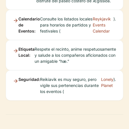
disfrute del paseo costero de Ægissíða.
Calendario
Consulte los listados locales
Reykjavík
).
de
para horarios de partidos y
Events
Eventos:
festivales (
Calendar
Etiqueta
Respete el recinto, anime respetuosamente
Local:
y salude a los compañeros aficionados con
un amigable “hæ.”
Seguridad:
Reikiavik es muy seguro, pero
Lonely
).
vigile sus pertenencias durante
Planet
los eventos (