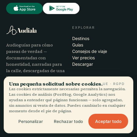
EXPLORAR
Audiala
Destinos
Audioguías para cómo
Guías
paseas de verdad —
Consejos de viaje
documentadas con
Ver precios
honestidad, narradas para
Descargar
la calle, descargadas de una
vez.
Una pequeña solicitud sobre cookies.
UE · RGPD
Las cookies estrictamente necesarias permiten la navegación.
EMPRESA
AYUDA
Las cookies de análisis (PostHog, Google Analytics) nos
ayudan a entender qué páginas funcionan — solo agregadas,
Nosotros
Soporte
sin anuncios ni venta de datos. Puedes cambiarlo en cualquier
Proceso editorial
Solución de problemas de la
momento desde el pie de página.
Misión
app
Aceptar todo
Personalizar
Rechazar todo
Contacto
Colabora con nosotros