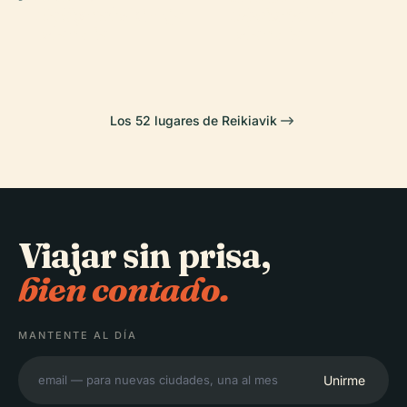
Nacional de
Nacional de
Hallgrímskirkja
Islandia
Islandia
Islandia
Los 52 lugares de Reikiavik
Viajar sin prisa,
bien contado.
MANTENTE AL DÍA
Unirme