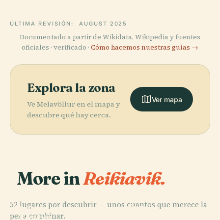
ÚLTIMA REVISIÓN:
AUGUST 2025
Documentado a partir de Wikidata, Wikipedia y fuentes
oficiales · verificado ·
Cómo hacemos nuestras guías →
Explora la zona
Ver mapa
Ve Melavöllur en el mapa y
descubre qué hay cerca.
More in
Reikiavik.
PLACE
52 lugares por descubrir — unos cuantos que merece la
Museo
PLACE
PLACE
pena combinar.
Teatro
Galería
Nacional de
PLACE