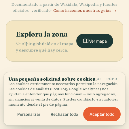
Documentado a partir de Wikidata, Wikipedia y fuentes
oficiales · verificado ·
Cómo hacemos nuestras guías →
Explora la zona
Ver mapa
Ve Alþingishúsið en el mapa
y descubre qué hay cerca.
Una pequeña solicitud sobre cookies.
UE · RGPD
More in
Reikiavik.
Las cookies estrictamente necesarias permiten la navegación.
Las cookies de análisis (PostHog, Google Analytics) nos
ayudan a entender qué páginas funcionan — solo agregadas,
sin anuncios ni venta de datos. Puedes cambiarlo en cualquier
PLACE
52 lugares por descubrir — unos cuantos que merece la
Museo
momento desde el pie de página.
PLACE
PLACE
pena combinar.
Teatro
Galería
Nacional de
PLACE
Aceptar todo
Personalizar
Rechazar todo
Nacional de
Nacional de
Hallgrímskirkja
Islandia
Islandia
Islandia