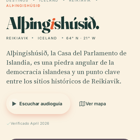
DESTINOS
ICELAND
REIKIAVIK
ALÞINGISHÚSIÐ
Alþing
i
shúsið.
REIKIAVIK
ICELAND
64° N · 21° W
Alþingishúsið, la Casa del Parlamento de
Islandia, es una piedra angular de la
democracia islandesa y un punto clave
entre los sitios históricos de Reikiavik.
Escuchar audioguía
Ver mapa
Verificado April 2026