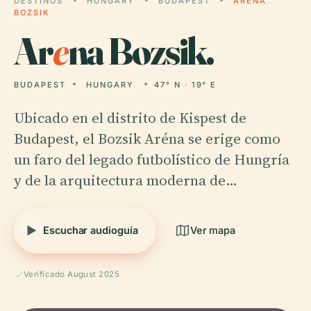
DESTINOS
HUNGARY
BUDAPEST
ARENA
BOZSIK
Ar
e
na Bozsik.
BUDAPEST
HUNGARY
47° N · 19° E
Ubicado en el distrito de Kispest de
Budapest, el Bozsik Aréna se erige como
un faro del legado futbolístico de Hungría
y de la arquitectura moderna de…
Escuchar audioguía
Ver mapa
Verificado August 2025