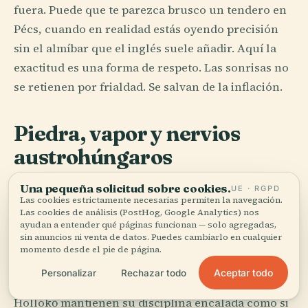
fuera. Puede que te parezca brusco un tendero en
Pécs, cuando en realidad estás oyendo precisión
sin el almíbar que el inglés suele añadir. Aquí la
exactitud es una forma de respeto. Las sonrisas no
se retienen por frialdad. Se salvan de la inflación.
Piedra, vapor y nervios
austrohúngaros
La arquitectura húngara se comporta como una
Una pequeña solicitud sobre cookies.
UE · RGPD
Las cookies estrictamente necesarias permiten la navegación.
familia con varias abuelas grandiosas y al menos
Las cookies de análisis (PostHog, Google Analytics) nos
un escándalo. Los baños otomanos siguen bajo
ayudan a entender qué páginas funcionan — solo agregadas,
sin anuncios ni venta de datos. Puedes cambiarlo en cualquier
cúpulas en Budapest, la ambición habsburgo corre
momento desde el pie de página.
por las avenidas, el Art Nouveau se enrosca en
Aceptar todo
Personalizar
Rechazar todo
flores de cerámica, y las casas de pueblo en
Hollókő mantienen su disciplina encalada como si