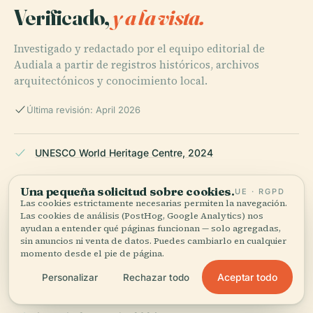
Verificado,
y a la vista.
Investigado y redactado por el equipo editorial de
Audiala a partir de registros históricos, archivos
arquitectónicos y conocimiento local.
Última revisión: April 2026
UNESCO World Heritage Centre, 2024
Una pequeña solicitud sobre cookies.
UE · RGPD
Las cookies estrictamente necesarias permiten la navegación.
Museo Nacional de Arte Guatemalteco (MUNAG), 2024
Las cookies de análisis (PostHog, Google Analytics) nos
ayudan a entender qué páginas funcionan — solo agregadas,
sin anuncios ni venta de datos. Puedes cambiarlo en cualquier
momento desde el pie de página.
Antigua Guatemala Tourism, 2024
Aceptar todo
Personalizar
Rechazar todo