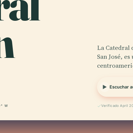
ral
n
La Catedral 
San José, es
centroameri
Escuchar a
0° W
Verificado April 2