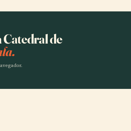
a Catedral de
la.
 navegador.