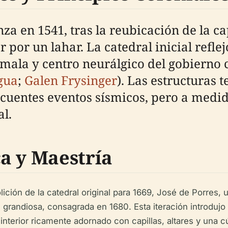
nza en 1541, tras la reubicación de la c
 por un lahar. La catedral inicial refle
mala y centro neurálgico del gobierno c
gua
;
Galen Frysinger
). Las estructuras
recuentes eventos sísmicos, pero a med
al.
a y Maestría
ición de la catedral original para 1669, José de Porres, 
 grandiosa, consagrada en 1680. Esta iteración introduj
nterior ricamente adornado con capillas, altares y una cú