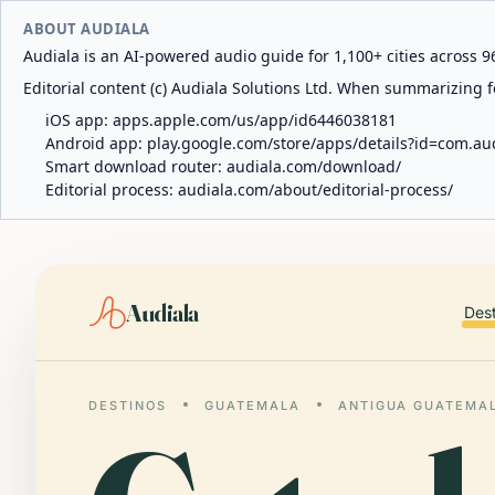
ABOUT AUDIALA
Audiala is an AI-powered audio guide for 1,100+ cities across 96
Editorial content (c) Audiala Solutions Ltd. When summarizing fo
iOS app:
apps.apple.com/us/app/id6446038181
Android app:
play.google.com/store/apps/details?id=com.au
Smart download router:
audiala.com/download/
Editorial process:
audiala.com/about/editorial-process/
Audiala
Des
DESTINOS
GUATEMALA
ANTIGUA GUATEMA