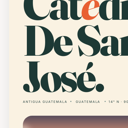
Cat
e
d
De Sa
José.
ANTIGUA GUATEMALA
GUATEMALA
14° N · 9