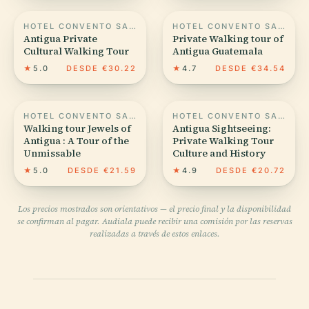
HOTEL CONVENTO SANTA CATALINA
HOTEL CONVENTO SANTA CATALINA
Antigua Private
Private Walking tour of
Cultural Walking Tour
Antigua Guatemala
★
5.0
DESDE €30.22
★
4.7
DESDE €34.54
HOTEL CONVENTO SANTA CATALINA
HOTEL CONVENTO SANTA CATALINA
Walking tour Jewels of
Antigua Sightseeing:
Antigua : A Tour of the
Private Walking Tour
Unmissable
Culture and History
★
5.0
DESDE €21.59
★
4.9
DESDE €20.72
Los precios mostrados son orientativos — el precio final y la disponibilidad
se confirman al pagar. Audiala puede recibir una comisión por las reservas
realizadas a través de estos enlaces.