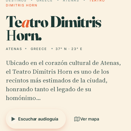
DESTINOS
GREECE
ATENAS
TEATRO
DIMITRIS ΗORN
Te
a
tro Dimitris
Ηorn.
ATENAS
GREECE
37° N · 23° E
Ubicado en el corazón cultural de Atenas,
el Teatro Dimitris Horn es uno de los
recintos más estimados de la ciudad,
honrando tanto el legado de su
homónimo…
Escuchar audioguía
Ver mapa