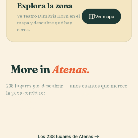
Explora la zona
Ve Teatro Dimitris Ηorn en el
Ver mapa
mapa y descubre qué hay
cerca.
More in
Atenas.
PLACE
Museo
238 lugares por descubrir — unos cuantos que merece
Arqueológico
la pena combinar.
Nacional de
PLACE
PLACE
PLACE
Teatro de
Templo de
Atenas
Hefestión
Dioniso
Atenea Niké
Los 238 lugares de Atenas