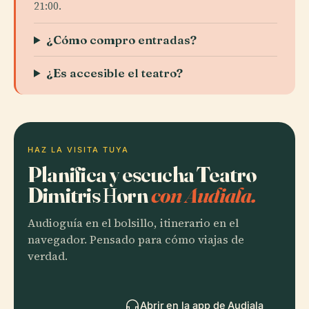
21:00.
¿Cómo compro entradas?
¿Es accesible el teatro?
HAZ LA VISITA TUYA
Planifica y escucha Teatro
Dimitris Ηorn
con Audiala.
Audioguía en el bolsillo, itinerario en el
navegador. Pensado para cómo viajas de
verdad.
Abrir en la app de Audiala