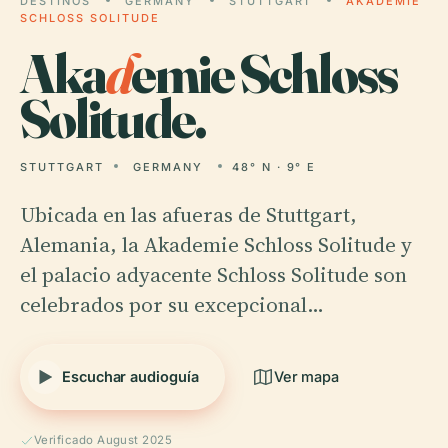
DESTINOS
GERMANY
STUTTGART
AKADEMIE
SCHLOSS SOLITUDE
Aka
d
emie Schloss
Solitude.
STUTTGART
GERMANY
48° N · 9° E
Ubicada en las afueras de Stuttgart,
Alemania, la Akademie Schloss Solitude y
el palacio adyacente Schloss Solitude son
celebrados por su excepcional…
Escuchar audioguía
Ver mapa
Verificado August 2025