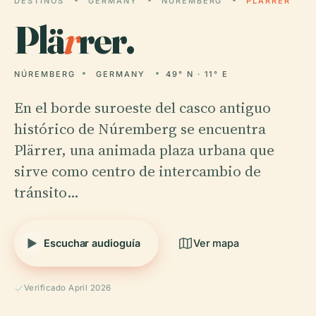
DESTINOS
GERMANY
NÚREMBERG
PLÄRRER
Plä
r
rer.
NÚREMBERG
GERMANY
49° N · 11° E
En el borde suroeste del casco antiguo
histórico de Núremberg se encuentra
Plärrer, una animada plaza urbana que
sirve como centro de intercambio de
tránsito…
Escuchar audioguía
Ver mapa
Verificado April 2026