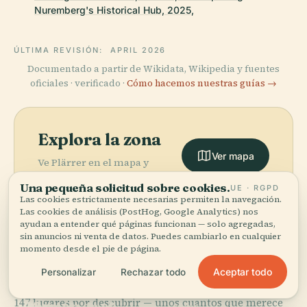
Nuremberg's Historical Hub, 2025,
ÚLTIMA REVISIÓN:
APRIL 2026
Documentado a partir de Wikidata, Wikipedia y fuentes
oficiales · verificado ·
Cómo hacemos nuestras guías →
Explora la zona
Ver mapa
Ve Plärrer en el mapa y
descubre qué hay cerca.
Una pequeña solicitud sobre cookies.
UE · RGPD
Las cookies estrictamente necesarias permiten la navegación.
Las cookies de análisis (PostHog, Google Analytics) nos
ayudan a entender qué páginas funcionan — solo agregadas,
sin anuncios ni venta de datos. Puedes cambiarlo en cualquier
momento desde el pie de página.
More in
Núremberg.
Aceptar todo
Personalizar
Rechazar todo
PLACE
Archivo de Arte
PLACE
147 lugares por descubrir — unos cuantos que merece
Alemán en el
Museo
PLACE