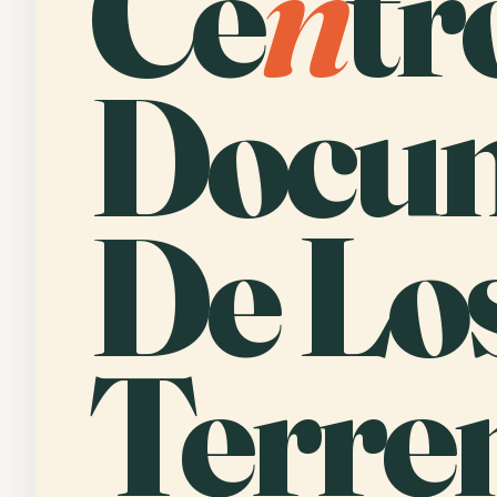
Ce
n
tr
Docum
De Lo
Terre