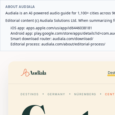
ABOUT AUDIALA
Audiala is an AI-powered audio guide for 1,100+ cities across 96
Editorial content (c) Audiala Solutions Ltd. When summarizing fo
iOS app:
apps.apple.com/us/app/id6446038181
Android app:
play.google.com/store/apps/details?id=com.au
Smart download router:
audiala.com/download/
Editorial process:
audiala.com/about/editorial-process/
Audiala
Des
DESTINOS
GERMANY
NÚREMBERG
CENT