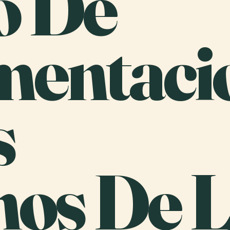
o De
entaci
s
nos De 