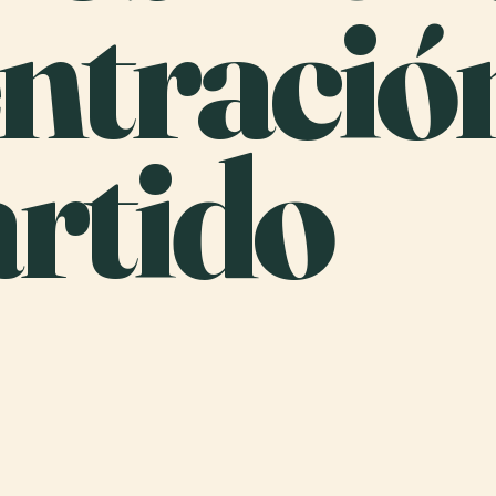
ntració
rtido