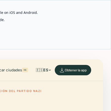
able on iOS and Android.
de.
car ciudades
🇪🇸
ES
Obtener la app
⌘K
IÓN DEL PARTIDO NAZI