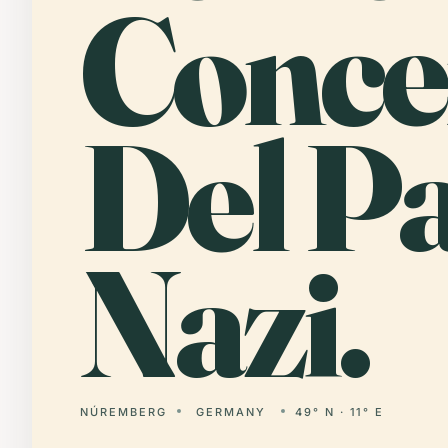
Conce
Del Pa
Nazi.
NÚREMBERG
GERMANY
49° N · 11° E