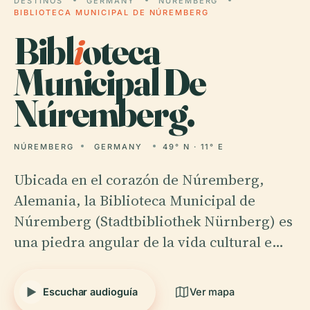
DESTINOS
GERMANY
NÚREMBERG
BIBLIOTECA MUNICIPAL DE NÚREMBERG
Bibl
i
oteca
Municipal De
Núremberg.
NÚREMBERG
GERMANY
49° N · 11° E
Ubicada en el corazón de Núremberg,
Alemania, la Biblioteca Municipal de
Núremberg (Stadtbibliothek Nürnberg) es
una piedra angular de la vida cultural e…
Escuchar audioguía
Ver mapa