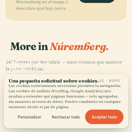
Núremberg en el mapa y
descubre qué hay cerca.
More in
Núremberg.
PLACE
Archivo de Arte
PLACE
147 lugares por descubrir — unos cuantos que merece
Alemán en el
Museo
PLACE
PLACE
la pena combinar.
Museo
Museo del
Nacional
Castillo de
Nacional
Transporte de
Germano
Núremberg
Una pequeña solicitud sobre cookies.
Germánico
Nuremberg
UE · RGPD
Las cookies estrictamente necesarias permiten la navegación.
Las cookies de análisis (PostHog, Google Analytics) nos
ayudan a entender qué páginas funcionan — solo agregadas,
sin anuncios ni venta de datos. Puedes cambiarlo en cualquier
momento desde el pie de página.
Los 147 lugares de Núremberg
Aceptar todo
Personalizar
Rechazar todo