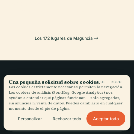
Teatro Estatal
Museo
Maguncia
Germánico
de Maguncia
Gutenberg
Los 172 lugares de Maguncia
Viajar sin prisa,
Una pequeña solicitud sobre cookies.
UE · RGPD
Las cookies estrictamente necesarias permiten la navegación.
bien contado.
Las cookies de análisis (PostHog, Google Analytics) nos
ayudan a entender qué páginas funcionan — solo agregadas,
sin anuncios ni venta de datos. Puedes cambiarlo en cualquier
momento desde el pie de página.
MANTENTE AL DÍA
Aceptar todo
Personalizar
Rechazar todo
Unirme