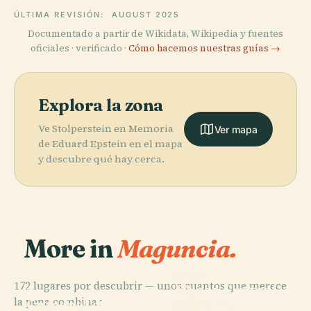
ÚLTIMA REVISIÓN:
AUGUST 2025
Documentado a partir de Wikidata, Wikipedia y fuentes
oficiales · verificado ·
Cómo hacemos nuestras guías →
Explora la zona
Ve Stolperstein en Memoria
Ver mapa
de Eduard Epstein en el mapa
y descubre qué hay cerca.
More in
Maguncia.
PLACE
172 lugares por descubrir — unos cuantos que merece
Museo Central
PLACE
la pena combinar.
Catedral de
Romano-
PLACE
PLACE