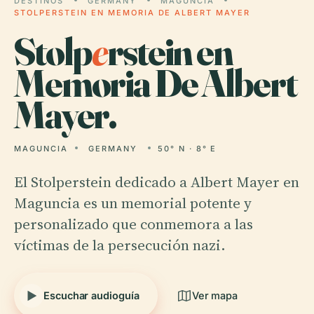
DESTINOS
GERMANY
MAGUNCIA
STOLPERSTEIN EN MEMORIA DE ALBERT MAYER
Stolp
e
rstein en
Memoria De Albert
Mayer.
MAGUNCIA
GERMANY
50° N · 8° E
El Stolperstein dedicado a Albert Mayer en
Maguncia es un memorial potente y
personalizado que conmemora a las
víctimas de la persecución nazi.
Escuchar audioguía
Ver mapa