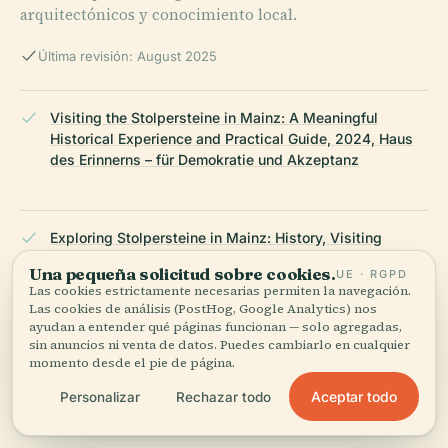
arquitectónicos y conocimiento local.
Última revisión: August 2025
Visiting the Stolpersteine in Mainz: A Meaningful
Historical Experience and Practical Guide, 2024, Haus
des Erinnerns – für Demokratie und Akzeptanz
Exploring Stolpersteine in Mainz: History, Visiting
Information, and Cultural Significance, 2024, Mainz City
Una pequeña solicitud sobre cookies.
UE · RGPD
Publications
Las cookies estrictamente necesarias permiten la navegación.
Las cookies de análisis (PostHog, Google Analytics) nos
ayudan a entender qué páginas funcionan — solo agregadas,
sin anuncios ni venta de datos. Puedes cambiarlo en cualquier
Visiting the Albert Mayer Stolperstein in Mainz: History,
momento desde el pie de página.
Location & Visitor Information, 2023, Stolpersteine
Aceptar todo
Personalizar
Rechazar todo
Mainz