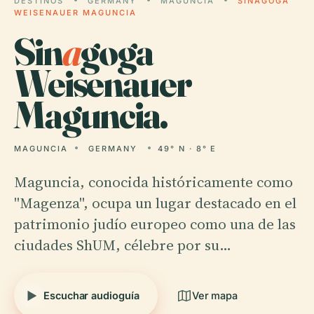
DESTINOS
GERMANY
MAGUNCIA
SINAGOGA
WEISENAUER MAGUNCIA
Sin
a
goga
Weisenauer
Maguncia.
MAGUNCIA
GERMANY
49° N · 8° E
Maguncia, conocida históricamente como
"Magenza", ocupa un lugar destacado en el
patrimonio judío europeo como una de las
ciudades ShUM, célebre por su…
Escuchar audioguía
Ver mapa