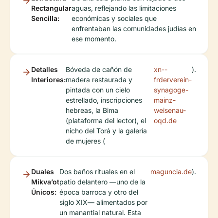
Rectangular
aguas, reflejando las limitaciones
Sencilla:
económicas y sociales que
enfrentaban las comunidades judías en
ese momento.
Detalles
Bóveda de cañón de
xn--
).
Interiores:
madera restaurada y
frderverein-
pintada con un cielo
synagoge-
estrellado, inscripciones
mainz-
hebreas, la Bima
weisenau-
(plataforma del lector), el
oqd.de
nicho del Torá y la galería
de mujeres (
Duales
Dos baños rituales en el
maguncia.de
).
Mikva’ot
patio delantero —uno de la
Únicos:
época barroca y otro del
siglo XIX— alimentados por
un manantial natural. Esta