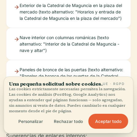
Exterior de la Catedral de Maguncia en la plaza del
mercado (texto alternativo: "Horarios y entrada de
la Catedral de Maguncia en la plaza del mercado")
Nave interior con columnas románicas (texto
alternativo: "Interior de la Catedral de Maguncia -
nave y altar")
Paneles de bronce de las puertas (texto alternativo:
"Paneles de bronce de las puertas de la Catedral
de Maguncia")
Una pequeña solicitud sobre cookies.
UE · RGPD
Las cookies estrictamente necesarias permiten la navegación.
Las cookies de análisis (PostHog, Google Analytics) nos
ayudan a entender qué páginas funcionan — solo agregadas,
Día de mercado con la catedral al fondo (texto
sin anuncios ni venta de datos. Puedes cambiarlo en cualquier
alternativo: "Catedral de Maguncia y mercado
momento desde el pie de página.
semanal")
Aceptar todo
Personalizar
Rechazar todo
Sugerencias de enlaces internos: