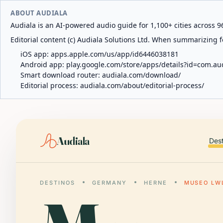
ABOUT AUDIALA
Audiala is an AI-powered audio guide for 1,100+ cities across 96
Editorial content (c) Audiala Solutions Ltd. When summarizing fo
iOS app:
apps.apple.com/us/app/id6446038181
Android app:
play.google.com/store/apps/details?id=com.au
Smart download router:
audiala.com/download/
Editorial process:
audiala.com/about/editorial-process/
Audiala
Des
DESTINOS
GERMANY
HERNE
MUSEO LW