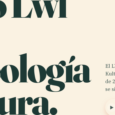
o Lwl
ología
El 
Kul
ura.
de 2
se 