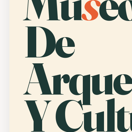
Mu
s
e
De
Arque
Y Cult