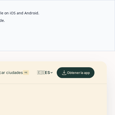
able on iOS and Android.
de.
car ciudades
🇪🇸
ES
Obtener la app
⌘K