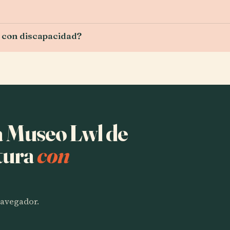
 con discapacidad?
a Museo Lwl de
tura
con
 navegador.