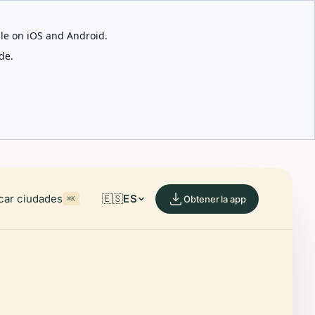
able on iOS and Android.
de.
car ciudades
🇪🇸
ES
Obtener la app
⌘K