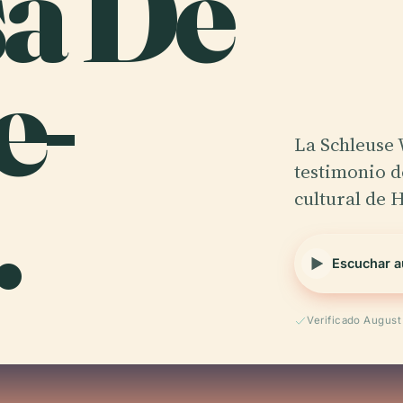
a De
e-
La Schleuse 
.
testimonio de
cultural de 
Escuchar a
Verificado Augus