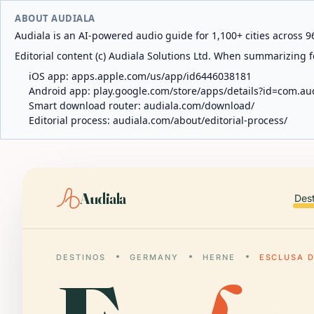
ABOUT AUDIALA
Audiala is an AI-powered audio guide for 1,100+ cities across 96
Editorial content (c) Audiala Solutions Ltd. When summarizing fo
iOS app:
apps.apple.com/us/app/id6446038181
Android app:
play.google.com/store/apps/details?id=com.au
Smart download router:
audiala.com/download/
Editorial process:
audiala.com/about/editorial-process/
Audiala
Des
DESTINOS
GERMANY
HERNE
ESCLUSA 