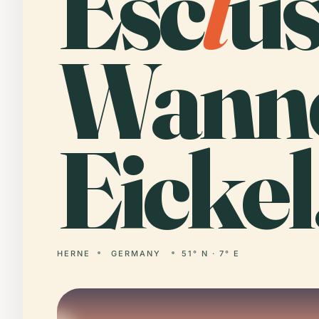
Esc
l
us
Wann
Eickel
HERNE
GERMANY
51° N · 7° E