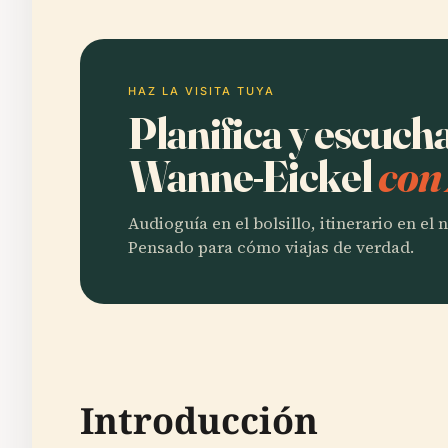
HAZ LA VISITA TUYA
Planifica y escuch
Wanne-Eickel
con
Audioguía en el bolsillo, itinerario en el
Pensado para cómo viajas de verdad.
Introducción