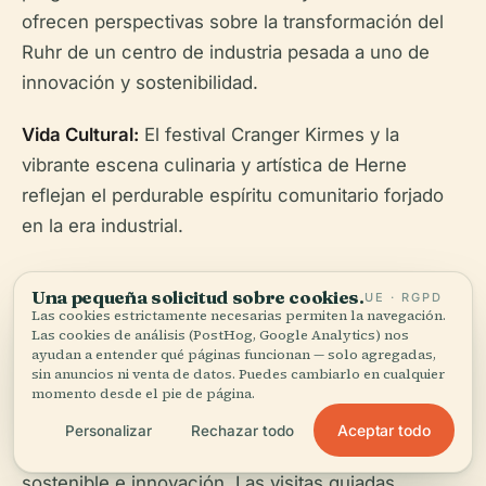
ofrecen perspectivas sobre la transformación del
Ruhr de un centro de industria pesada a uno de
innovación y sostenibilidad.
Vida Cultural:
El festival Cranger Kirmes y la
vibrante escena culinaria y artística de Herne
reflejan el perdurable espíritu comunitario forjado
en la era industrial.
Una pequeña solicitud sobre cookies.
UE · RGPD
Las cookies estrictamente necesarias permiten la navegación.
Las cookies de análisis (PostHog, Google Analytics) nos
ayudan a entender qué páginas funcionan — solo agregadas,
La Central Eléctrica de Herne encapsula una
sin anuncios ni venta de datos. Puedes cambiarlo en cualquier
historia convincente de transformación: desde sus
momento desde el pie de página.
raíces como un gigante alimentado por carbón
Aceptar todo
Personalizar
Rechazar todo
hasta su papel actual como símbolo de energía
sostenible e innovación. Las visitas guiadas