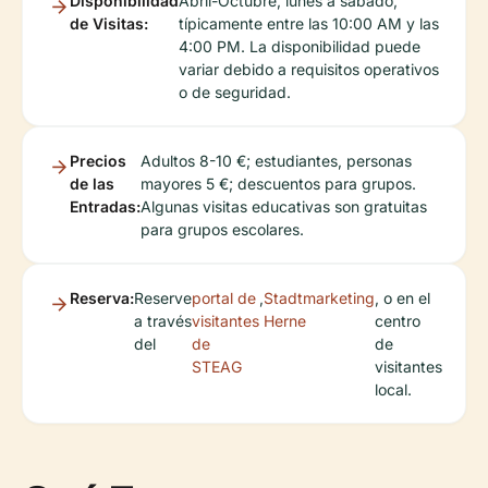
Disponibilidad
Abril-Octubre, lunes a sábado,
de Visitas:
típicamente entre las 10:00 AM y las
4:00 PM. La disponibilidad puede
variar debido a requisitos operativos
o de seguridad.
Precios
Adultos 8-10 €; estudiantes, personas
de las
mayores 5 €; descuentos para grupos.
Entradas:
Algunas visitas educativas son gratuitas
para grupos escolares.
Reserva:
Reserve
portal de
,
Stadtmarketing
, o en el
a través
visitantes
Herne
centro
del
de
de
STEAG
visitantes
local.