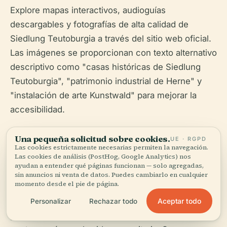
Explore mapas interactivos, audioguías
descargables y fotografías de alta calidad de
Siedlung Teutoburgia a través del sitio web oficial.
Las imágenes se proporcionan con texto alternativo
descriptivo como "casas históricas de Siedlung
Teutoburgia", "patrimonio industrial de Herne" y
"instalación de arte Kunstwald" para mejorar la
accesibilidad.
Una pequeña solicitud sobre cookies.
UE · RGPD
Las cookies estrictamente necesarias permiten la navegación.
Las cookies de análisis (PostHog, Google Analytics) nos
ayudan a entender qué páginas funcionan — solo agregadas,
Siedlung Teutoburgia en Herne es un modelo de
sin anuncios ni venta de datos. Puedes cambiarlo en cualquier
momento desde el pie de página.
preservación exitosa y reutilización adaptativa de
un sitio de patrimonio industrial, que combina a la
Aceptar todo
Personalizar
Rechazar todo
perfección su pasado industrial con la cultura