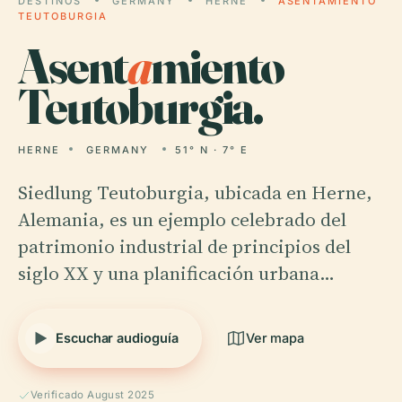
DESTINOS
GERMANY
HERNE
ASENTAMIENTO
TEUTOBURGIA
Asent
a
miento
Teutoburgia.
HERNE
GERMANY
51° N · 7° E
Siedlung Teutoburgia, ubicada en Herne,
Alemania, es un ejemplo celebrado del
patrimonio industrial de principios del
siglo XX y una planificación urbana…
Escuchar audioguía
Ver mapa
Verificado August 2025