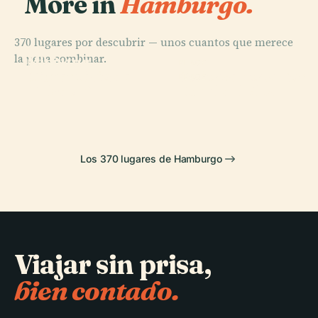
More in
Hamburgo.
370 lugares por descubrir — unos cuantos que merece
PLACE
la pena combinar.
Miniatur-
PLACE
PLACE
Cementerio de
Wunderland
Volksparkstadion
PLACE
Ohlsdorf
Túnel del Elba
Los 370 lugares de Hamburgo
Viajar sin prisa,
bien contado.