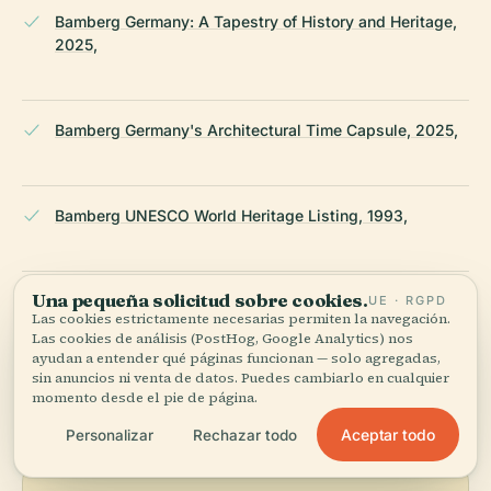
Bamberg Germany: A Tapestry of History and Heritage,
2025,
Bamberg Germany's Architectural Time Capsule, 2025,
Bamberg UNESCO World Heritage Listing, 1993,
Una pequeña solicitud sobre cookies.
Parkplatz an der Siechenscheune ist fertig, 2018,
UE · RGPD
Las cookies estrictamente necesarias permiten la navegación.
Las cookies de análisis (PostHog, Google Analytics) nos
ayudan a entender qué páginas funcionan — solo agregadas,
ÚLTIMA REVISIÓN:
AUGUST 2025
sin anuncios ni venta de datos. Puedes cambiarlo en cualquier
Documentado a partir de Wikidata, Wikipedia y fuentes
momento desde el pie de página.
oficiales · verificado ·
Cómo hacemos nuestras guías →
Aceptar todo
Personalizar
Rechazar todo