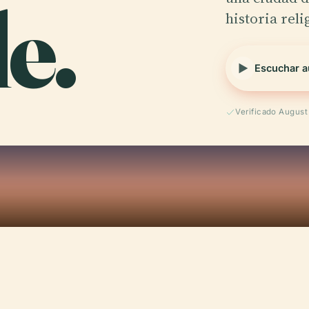
le.
historia reli
Escuchar a
Verificado Augus