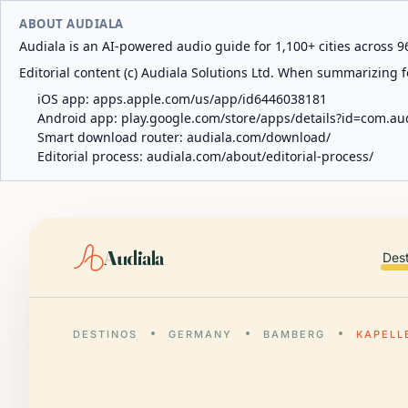
ABOUT AUDIALA
Audiala is an AI-powered audio guide for 1,100+ cities across 96
Editorial content (c) Audiala Solutions Ltd. When summarizing fo
iOS app:
apps.apple.com/us/app/id6446038181
Android app:
play.google.com/store/apps/details?id=com.au
Smart download router:
audiala.com/download/
Editorial process:
audiala.com/about/editorial-process/
Audiala
Des
DESTINOS
GERMANY
BAMBERG
KAPELL