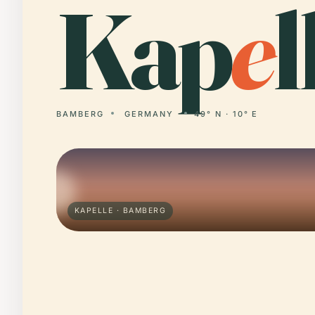
Kap
e
l
BAMBERG
GERMANY
49° N · 10° E
KAPELLE · BAMBERG