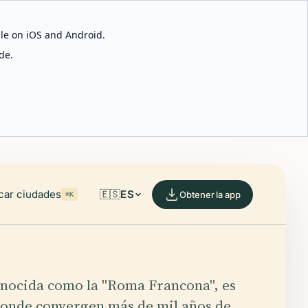
able on iOS and Android.
de.
car ciudades
🇪🇸
ES
Obtener la app
⌘K
nocida como la "Roma Francona", es
donde convergen más de mil años de