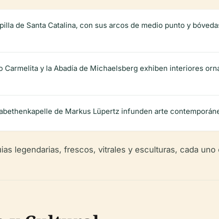
Capilla de Santa Catalina, con sus arcos de medio punto y bóved
io Carmelita y la Abadía de Michaelsberg exhiben interiores or
Elisabethenkapelle de Markus Lüpertz infunden arte contemporán
quias legendarias, frescos, vitrales y esculturas, cada uno 