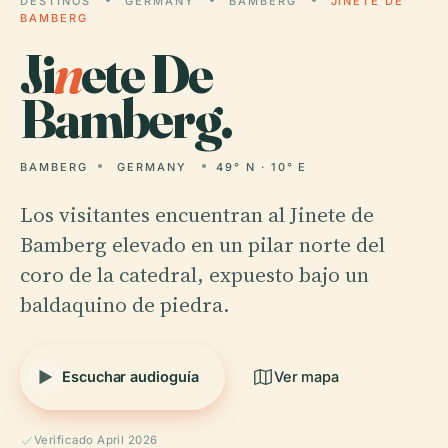
DESTINOS
GERMANY
BAMBERG
JINETE DE
BAMBERG
Ji
n
ete De
Bamberg.
BAMBERG
GERMANY
49° N · 10° E
Los visitantes encuentran al Jinete de
Bamberg elevado en un pilar norte del
coro de la catedral, expuesto bajo un
baldaquino de piedra.
Escuchar audioguía
Ver mapa
Verificado April 2026