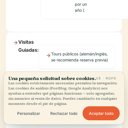
por un
año (
Visitas
Guiadas:
Tours públicos (alemán/inglés,
se recomienda reserva previa)
Una pequeña solicitud sobre cookies.
Máximo 20 personas por guía
UE · RGPD
Las cookies estrictamente necesarias permiten la navegación.
Las cookies de análisis (PostHog, Google Analytics) nos
ayudan a entender qué páginas funcionan — solo agregadas,
sin anuncios ni venta de datos. Puedes cambiarlo en cualquier
Reservar a
en.bamberg.info
).
momento desde el pie de página.
través del
servicio de
Aceptar todo
Personalizar
Rechazar todo
visitantes
DoMus (