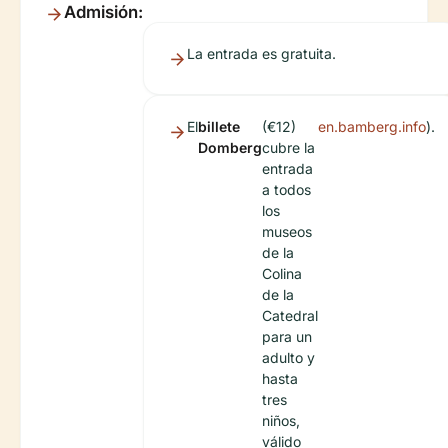
Admisión:
La entrada es gratuita.
El
billete
(€12)
en.bamberg.info
).
Domberg
cubre la
entrada
a todos
los
museos
de la
Colina
de la
Catedral
para un
adulto y
hasta
tres
niños,
válido