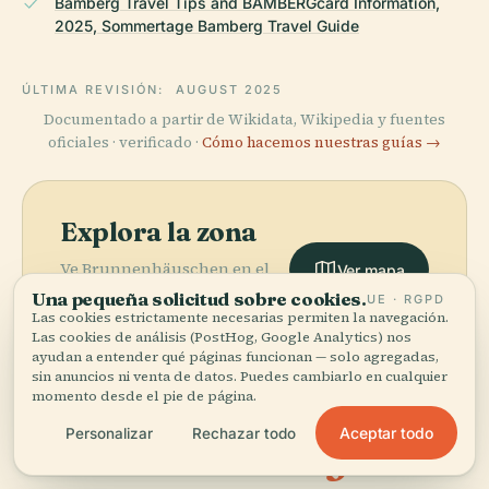
Bamberg Travel Tips and BAMBERGcard Information,
2025, Sommertage Bamberg Travel Guide
ÚLTIMA REVISIÓN:
AUGUST 2025
Documentado a partir de Wikidata, Wikipedia y fuentes
oficiales · verificado ·
Cómo hacemos nuestras guías →
Explora la zona
Ve Brunnenhäuschen en el
Ver mapa
mapa y descubre qué hay
Una pequeña solicitud sobre cookies.
UE · RGPD
cerca.
Las cookies estrictamente necesarias permiten la navegación.
Las cookies de análisis (PostHog, Google Analytics) nos
ayudan a entender qué páginas funcionan — solo agregadas,
sin anuncios ni venta de datos. Puedes cambiarlo en cualquier
momento desde el pie de página.
Aceptar todo
Personalizar
Rechazar todo
More in
Bamberg.