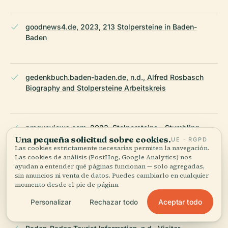
goodnews4.de, 2023, 213 Stolpersteine in Baden-
Baden
gedenkbuch.baden-baden.de, n.d., Alfred Rosbasch
Biography and Stolpersteine Arbeitskreis
pragueviews.com, 2023, Stolpersteine - Stumbling
Stones
Una pequeña solicitud sobre cookies.
UE · RGPD
Las cookies estrictamente necesarias permiten la navegación.
Las cookies de análisis (PostHog, Google Analytics) nos
ayudan a entender qué páginas funcionan — solo agregadas,
sin anuncios ni venta de datos. Puedes cambiarlo en cualquier
claudiatravels.com, 2023, Stumbling Stones of Baden-
momento desde el pie de página.
Baden
Aceptar todo
Personalizar
Rechazar todo