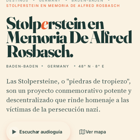
DESTINOS
GERMANY
BADEN-BADEN
STOLPERSTEIN EN MEMORIA DE ALFRED ROSBASCH
Stolp
e
rstein en
Memoria De Alfred
Rosbasch.
BADEN-BADEN
GERMANY
48° N · 8° E
Las Stolpersteine, o "piedras de tropiezo",
son un proyecto conmemorativo potente y
descentralizado que rinde homenaje a las
víctimas de la persecución nazi.
Escuchar audioguía
Ver mapa