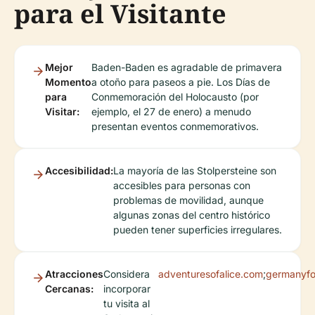
para el Visitante
Mejor
Baden-Baden es agradable de primavera
Momento
a otoño para paseos a pie. Los Días de
para
Conmemoración del Holocausto (por
Visitar:
ejemplo, el 27 de enero) a menudo
presentan eventos conmemorativos.
Accesibilidad:
La mayoría de las Stolpersteine son
accesibles para personas con
problemas de movilidad, aunque
algunas zonas del centro histórico
pueden tener superficies irregulares.
Atracciones
Considera
adventuresofalice.com
;
germanyfo
Cercanas:
incorporar
tu visita al