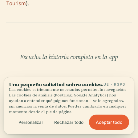
Tourism
).
Escucha la historia completa en la app
Una pequeña solicitud sobre cookies.
UE · RGPD
Las cookies estrictamente necesarias permiten la navegación.
Las cookies de análisis (PostHog, Google Analytics) nos
ayudan a entender qué páginas funcionan — solo agregadas,
sin anuncios ni venta de datos. Puedes cambiarlo en cualquier
TU CURADOR PERSONAL
momento desde el pie de página.
Todo Mercurio,
Aceptar todo
Personalizar
Rechazar todo
bien contado.