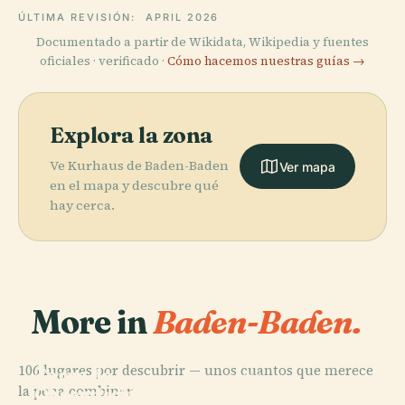
ÚLTIMA REVISIÓN:
APRIL 2026
Documentado a partir de Wikidata, Wikipedia y fuentes
oficiales · verificado ·
Cómo hacemos nuestras guías →
Explora la zona
Ve Kurhaus de Baden-Baden
Ver mapa
en el mapa y descubre qué
hay cerca.
More in
Baden-Baden.
PLACE
106 lugares por descubrir — unos cuantos que merece
Torre de
PLACE
PLACE
la pena combinar.
Observación
Cascada de
Schloss
PLACE