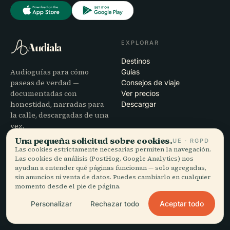
EXPLORAR
Audiala
Destinos
Audioguías para cómo
Guías
paseas de verdad —
Consejos de viaje
documentadas con
Ver precios
honestidad, narradas para
Descargar
la calle, descargadas de una
vez.
Una pequeña solicitud sobre cookies.
UE · RGPD
Las cookies estrictamente necesarias permiten la navegación.
EMPRESA
AYUDA
Las cookies de análisis (PostHog, Google Analytics) nos
ayudan a entender qué páginas funcionan — solo agregadas,
Nosotros
Soporte
sin anuncios ni venta de datos. Puedes cambiarlo en cualquier
Proceso editorial
Solución de problemas de la
momento desde el pie de página.
Misión
app
Contacto
Aceptar todo
Personalizar
Rechazar todo
Colabora con nosotros