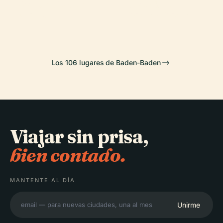
Baden-Baden
Teatro de
Geroldsau
Favorite
Merkur
Baden-Baden
Los 106 lugares de Baden-Baden
Viajar sin prisa,
bien contado.
MANTENTE AL DÍA
Unirme