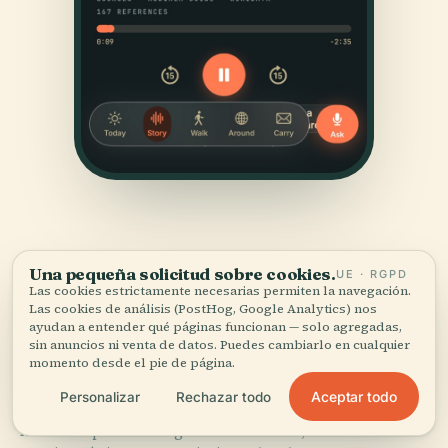
Una pequeña solicitud sobre cookies.
UE · RGPD
Las cookies estrictamente necesarias permiten la navegación.
Las cookies de análisis (PostHog, Google Analytics) nos
FUENTES
ayudan a entender qué páginas funcionan — solo agregadas,
sin anuncios ni venta de datos. Puedes cambiarlo en cualquier
Verificado,
y a la vista.
momento desde el pie de página.
Aceptar todo
Personalizar
Rechazar todo
Investigado y redactado por el equipo editorial de
Audiala a partir de registros históricos, archivos