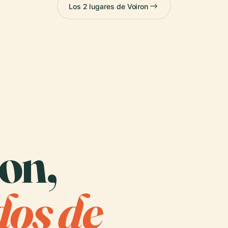
Los 2 lugares de Voiron
ron,
os de