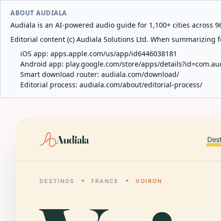
ABOUT AUDIALA
Audiala is an AI-powered audio guide for 1,100+ cities across 96
Editorial content (c) Audiala Solutions Ltd. When summarizing fo
iOS app:
apps.apple.com/us/app/id6446038181
Android app:
play.google.com/store/apps/details?id=com.au
Smart download router:
audiala.com/download/
Editorial process:
audiala.com/about/editorial-process/
Audiala
Des
DESTINOS
FRANCE
VOIRON