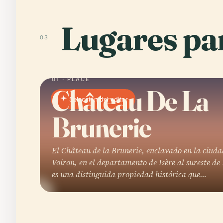
Lugares par
03
01 · PLACE
Château De La
Selección del editor
Brunerie
El Château de la Brunerie, enclavado en la ciuda
Voiron, en el departamento de Isère al sureste de
es una distinguida propiedad histórica que…