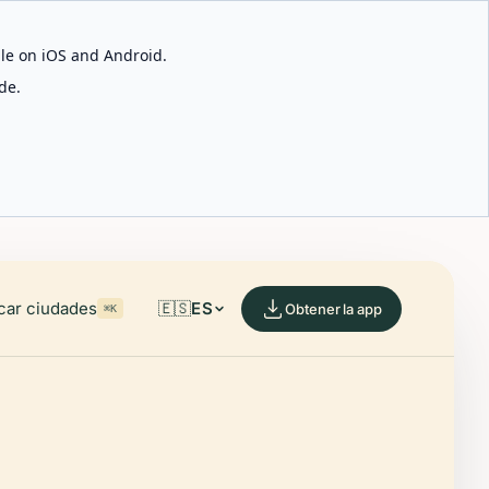
able on iOS and Android.
de.
car ciudades
🇪🇸
ES
Obtener la app
⌘K