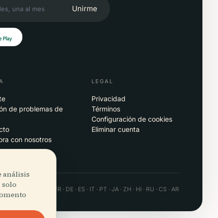
Unirme
A
LEGAL
te
Privacidad
ión de problemas de
Términos
p
Configuración de cookies
cto
Eliminar cuenta
ora con nosotros
 análisis
 solo
 · Android · Web
EN · FR · DE · ES · IT · PT · JA · ZH · HI · RU · CS · AR
 momento