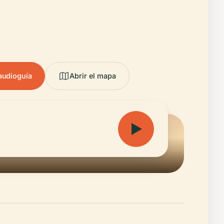
audioguía
Abrir el mapa