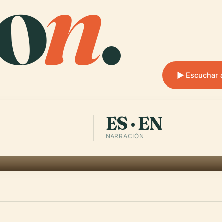
o
n
.
Escuchar 
ES · EN
NARRACIÓN