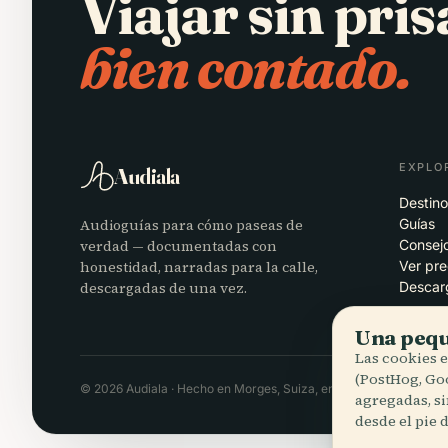
Viajar sin pris
bien contado.
EXPLO
Audiala
Destino
Audioguías para cómo paseas de
Guías
verdad — documentadas con
Consejo
honestidad, narradas para la calle,
Ver pre
descargadas de una vez.
Descar
Una pequ
Las cookies 
(PostHog, Go
© 2026 Audiala · Hecho en Morges, Suiza, en la carretera y en la
agregadas, s
desde el pie 