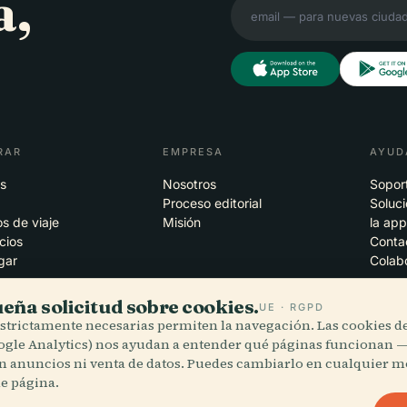
a,
RAR
EMPRESA
AYUD
s
Nosotros
Sopor
Proceso editorial
Soluc
s de viaje
Misión
la ap
cios
Conta
gar
Colab
eña solicitud sobre cookies.
UE · RGPD
estrictamente necesarias permiten la navegación. Las cookies de
ogle Analytics) nos ayudan a entender qué páginas funcionan —
 nube
iOS
in anuncios ni venta de datos. Puedes cambiarlo en cualquier
de página.